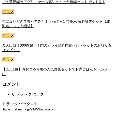
プチ贅沢鍋はアグリファーム高知さんの合鴨鍋セットで決まり！
グルメ
気になりすぎて買ってみた！さっぽろ朝市高水 海鮮福袋セット【北
海道ふっこう福袋】
グルメ
楽天口コミ300件超え！肉のヒライ焼き肉食べ比べセットのお取り寄
せレビュー
グルメ
【楽天1位】おおつる青果の人気野菜セットでお家ごはんをヘルシー
に
コメント
0 トラックバック
トラックバックURL