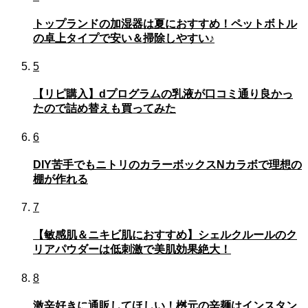
トップランドの加湿器は夏におすすめ！ペットボトル
の卓上タイプで安い＆掃除しやすい♪
5
【リピ購入】dプログラムの乳液が口コミ通り良かっ
たので詰め替えも買ってみた
6
DIY苦手でもニトリのカラーボックスNカラボで理想の
棚が作れる
7
【敏感肌＆ニキビ肌におすすめ】シェルクルールのク
リアパウダーは低刺激で美肌効果絶大！
8
激辛好きに通販してほしい！桝元の辛麺はインスタン