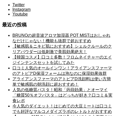
Twitter
Instagram
Youtube
最近の投稿
BRUNOの超音波アロマ加湿器 POT MISTはおしゃれ
なだけじゃない！機能も抜群で超おすすめ
【敏感肌＆ニキビ肌におすすめ】シェルクルールのク
リアパウダーは低刺激で美肌効果絶大！
【韓国コスメ】口コミ多数！フロムネイチャーのエイ
ジインテンスセットを試してみた
口コミ人気のオールインワン！アライアンスファーマ
のアトピアD保湿フォームは泡なのに保湿効果抜群
アライアンスファーマのアトピアD洗顔料は使い方簡
単で敏感肌の朝洗顔に超おすすめ！
人気の低糖質パスタ！昭和「蒟蒻効果」とオーマイ
「糖質50％オフパスタ」はどっちが好き？口コミ＆実
食レポ
今人気のダイエット！はじめての大豆ミートは口コミ
でも好評なマルコメダイズラボのレトルトがおすすめ