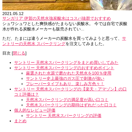
2021.05.12
サンガリア 伊賀の天然水強炭酸水はコスパ抜群でおすすめ
シュワシュワとした爽快感がたまらない炭酸水。 今では自宅で炭酸
水が作れる炭酸水メーカーも販売されてい...
ただ、たまには違うメーカーの炭酸水を買ってみようと思って、
サ
ントリーの天然水 スパークリング
を注文してみました。
目次
[
閉じる
]
サントリー 天然水スパークリングをまとめ買いしてみた
サントリー 天然水スパークリングのおすすめポイント
厳選された水源で磨かれた天然水を100％使用
サントリー史上最強のガス圧で刺激が強い
フレーバータイプもあり、楽しみ方色々！
サントリー 天然水スパークリングの【楽天・アマゾン】の口
コミ評価は？
天然水スパークリングの満足度が高い口コミ
天然水スパークリングの期待はずれだった口コミ
個人的なレビュー評価
サントリー 天然水スパークリングの評価
まとめ