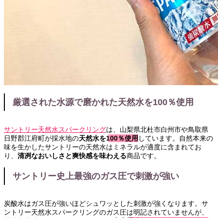
厳選された水源で磨かれた天然水を100％使用
サントリー天然水スパークリング
は、山梨県北杜市白州市や鳥取県
日野郡江府町が採水地の
天然水を100％使用
しています。自然本来の
味を生かしたサントリーの天然水はミネラルが適度に含まれてお
り、
清冽なおいしさと爽快感を味わえる
商品です。
サントリー史上最強のガス圧で刺激が強い
炭酸水はガス圧が強いほどシュワッとした刺激が強くなります。サ
ントリー天然水スパークリングのガス圧は明記されていませんが、