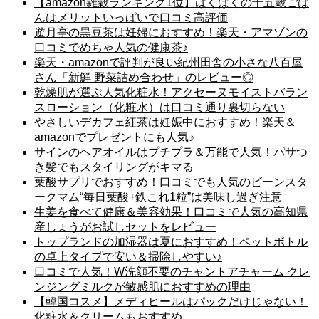
【amazon雑穀ランキング1位】はくばくの十五穀ごは
んはメリットいっぱいで口コミ高評価
遊月亭の黒豆茶は妊婦におすすめ！楽天・アマゾンの
口コミでめちゃ人気の健康茶♪
楽天・amazonで評判が良い紀州田舎の小さな八百屋
さん「新鮮 野菜詰め合わせ」のレビュー◎
乾燥肌が選ぶ人気化粧水！アクセーヌモイストバラン
スローション（化粧水）は口コミ通り裏切らない
やさしいデカフェ紅茶は妊娠中におすすめ！楽天＆
amazonでプレゼントにも人気♪
サインのヘアオイルはプチプラ＆万能で人気！パサつ
き髪でもスタイリングがキマる
葉酸サプリでおすすめ！口コミでも人気のビーンスタ
ークマム“毎日葉酸+鉄これ1粒”は美味し過ぎ注意
生姜を食べて健康＆美容効果！口コミで人気の高知県
産しょうがお試しセットをレビュー
トップランドの加湿器は夏におすすめ！ペットボトル
の卓上タイプで安い＆掃除しやすい♪
口コミで人気！W洗顔不要のチャントアチャーム クレ
ンジングミルクが敏感肌におすすめの理由
【韓国コスメ】メディヒールはパックだけじゃない！
化粧水＆クリームもおすすめ