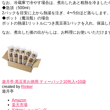
なお、冷蔵庫で冷やす場合は、煮出したあと粗熱を冷ました
◆急須（500ml）
2パックを目安に上から熱湯を注ぎ、4〜5分ほど蒸らします
◆ポット（魔法瓶）の場合
ポットの熱湯1リットルにつき黒豆茶1パックを入れ、保温し
なお、煮出した後の出がらしは、お料理にお使いいただけま
遊月亭-黒豆茶お徳用 ティーパック10包入×10袋
created by
Rinker
遊月亭
Amazon
楽天市場
Yahooショッピング