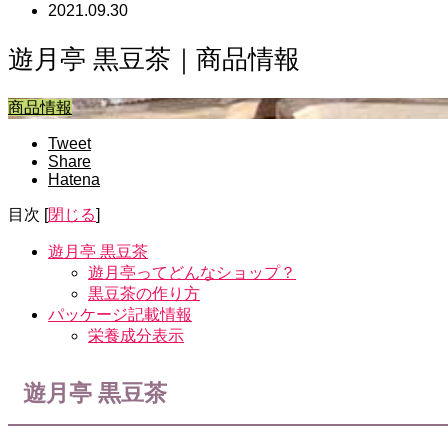
2021.09.30
遊月亭 黒豆茶｜商品情報
商品情報
Tweet
Share
Hatena
目次
[
閉じる
]
遊月亭 黒豆茶
遊月亭ってどんなショップ？
黒豆茶の作り方
パッケージ記載情報
栄養成分表示
遊月亭 黒豆茶