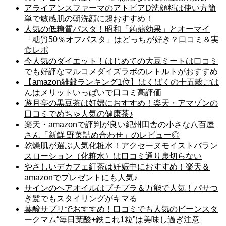
アライアンスファーマのアトピアD洗顔料は使い方簡
単で敏感肌の朝洗顔に超おすすめ！
人気の低糖質パスタ！昭和「蒟蒻効果」とオーマイ
「糖質50％オフパスタ」はどっちが好き？口コミ＆実
食レポ
今人気のダイエット！はじめての大豆ミートは口コミ
でも好評なマルコメダイズラボのレトルトがおすすめ
【amazon雑穀ランキング1位】はくばくの十五穀ごは
んはメリットいっぱいで口コミ高評価
遊月亭の黒豆茶は妊婦におすすめ！楽天・アマゾンの
口コミでめちゃ人気の健康茶♪
楽天・amazonで評判が良い紀州田舎の小さな八百屋
さん「新鮮 野菜詰め合わせ」のレビュー◎
乾燥肌が選ぶ人気化粧水！アクセーヌモイストバラン
スローション（化粧水）は口コミ通り裏切らない
やさしいデカフェ紅茶は妊娠中におすすめ！楽天＆
amazonでプレゼントにも人気♪
サインのヘアオイルはプチプラ＆万能で人気！パサつ
き髪でもスタイリングがキマる
葉酸サプリでおすすめ！口コミでも人気のビーンスタ
ークマム“毎日葉酸+鉄これ1粒”は美味し過ぎ注意