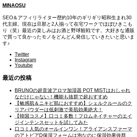
MINAOSU
SEO＆アフィリライター歴約10年のギリギリ昭和生まれ30
代主婦。現在は旦那と2人揃って在宅ワークでほぼひきこも
り（笑）最近の楽しみはお酒と野球観戦です。大好きな通販
で買って良かったモノをどんどん発信していきたいと思いま
す♪
Twitter
Instagram
Youtube
最近の投稿
BRUNOの超音波アロマ加湿器 POT MISTはおしゃれ
なだけじゃない！機能も抜群で超おすすめ
【敏感肌＆ニキビ肌におすすめ】シェルクルールのク
リアパウダーは低刺激で美肌効果絶大！
【韓国コスメ】口コミ多数！フロムネイチャーのエイ
ジインテンスセットを試してみた
口コミ人気のオールインワン！アライアンスファーマ
のアトピアD保湿フォームは泡なのに保湿効果抜群