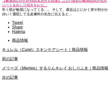
【敏感肌の汗のかゆみ＆あせも対策】コスパ抜群の敏感肌用汗拭き
シート＆おしり拭きをレビ...
年々肌が敏感になってくる…。 そして、最近はとにかく首や肘がか
ゆい！通院してる皮膚科の先生に伝えると...
Tweet
Share
Hatena
商品情報
キュレル（Curel）スキンケアシート｜商品情報
前の記事
メリーズ（Merries）するりんキレイ おしりふき｜商品情報
次の記事