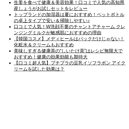
生姜を食べて健康＆美容効果！口コミで人気の高知県
産しょうがお試しセットをレビュー
トップランドの加湿器は夏におすすめ！ペットボトル
の卓上タイプで安い＆掃除しやすい♪
口コミで人気！W洗顔不要のチャントアチャーム クレ
ンジングミルクが敏感肌におすすめの理由
【韓国コスメ】メディヒールはパックだけじゃない！
化粧水＆クリームもおすすめ
美味しすぎる健康茶の“しいたけ茶”はレシピ無限大で
おすすめ！健康の効果効能も期待大
【口コミ超人気】プチプラの豆乳イソフラボン アイク
リームを試した効果は？