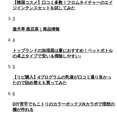
【韓国コスメ】口コミ多数！フロムネイチャーのエイ
ジインテンスセットを試してみた
3
遊月亭 黒豆茶｜商品情報
4
トップランドの加湿器は夏におすすめ！ペットボトル
の卓上タイプで安い＆掃除しやすい♪
5
【リピ購入】dプログラムの乳液が口コミ通り良かっ
たので詰め替えも買ってみた
6
DIY苦手でもニトリのカラーボックスNカラボで理想の
棚が作れる