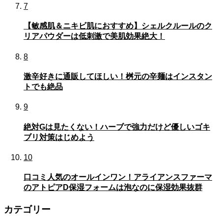
7
【敏感肌＆ニキビ肌におすすめ】シェルクルールのク
リアパウダーは低刺激で美肌効果絶大！
8
激辛好きに通販してほしい！桝元の辛麺はインスタン
トでも絶品
9
絶対Gは見たくない！ハーブで強力だけど優しいゴキ
ブリ対策はじめよう
10
口コミ人気のオールインワン！アライアンスファーマ
のアトピアD保湿フォームは泡なのに保湿効果抜群
カテゴリー