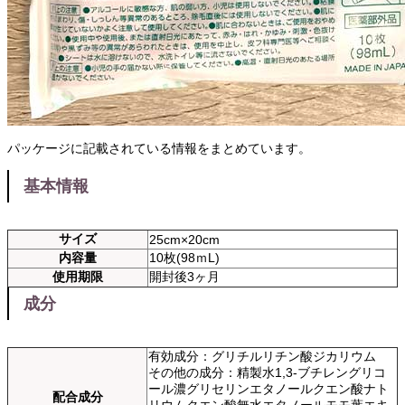
パッケージに記載されている情報をまとめています。
基本情報
サイズ
25cm×20cm
内容量
10枚(98ｍL)
使用期限
開封後3ヶ月
成分
有効成分：グリチルリチン酸ジカリウム
その他の成分：精製水1,3-ブチレングリコ
ール濃グリセリンエタノールクエン酸ナト
配合成分